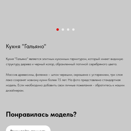
Кухня "Гальяно"
Кухня "Гальяно" является элитным кухонным гарнитуром, который имеет видимую
структуру дерева и черный колор, обрамленный патиной серебряного цвета.
Массив древесины, филенка – шпон черешни, окрашена с устарением, три слоя
лака сохранят новизну кухни более 15 лет. На фото представлена стандартная
модель. Если необходимо добавить свои личные пожелания - обратитесь к нашим
дизайнерам.
Понравилась модель?