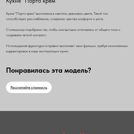
Кухня "Порто крем"
Кухня "Порто крем" выполнена в светлом, кремовом цвете. Такой тон
способствует расслаблению, созданию чувства комфорта и уюта.
Столешница подобрана так, чтобы она выгодно отличалась от общего тона и
создавала четкий контраст.
Используемая фурнитура исправно выполняет свои функции, требуя минимальных
корректировок в ходе эксплуатации кухни.
Понравилась эта модель?
Рассчитайте стоимость