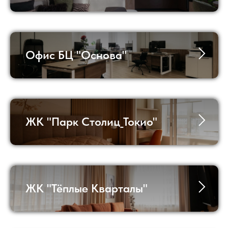
Офис БЦ "Основа"
ЖК "Парк Столиц_Токио"
ЖК "Тёплые Кварталы"